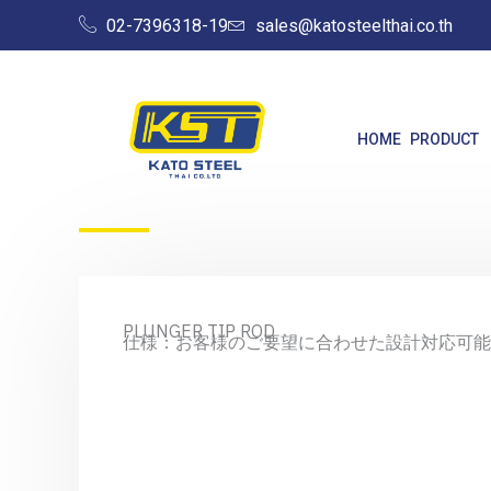
Skip
02-7396318-19
sales@katosteelthai.co.th
to
content
HOME
PRODUCT
PLUNGER TIP ROD
仕様：お客様のご要望に合わせた設計対応可能