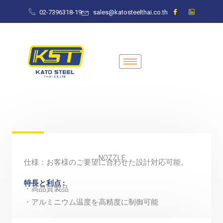
Skip
02-7396318-19
sales@katosteelthai.co.th
to
content
NOZZLE
仕様：お客様のご要望に合わせた設計対応可能。
特長と利点 :
・高品質製品
・アルミニウム温度を高精度に制御可能