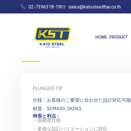
Skip
02-7396318-19
sales@katosteelthai.co.th
to
content
HOME
PRODUCT
PLUNGER TIP
仕様：お客様のご要望に合わせた設計対応可能
材質：
SCM440, SKD61
特長と利点 :
・高精度仕様
・多様な設計バリエーションに対応