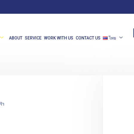
ABOUT
SERVICE
WORK WITH US
CONTACT US
ไทย
้า