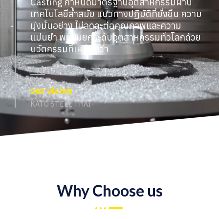
Casting กำหนดมาตรฐานอุตสาหกรรมผ่าน
เทคโนโลยีล้ำสมัย แนวทางปฏิบัติที่ยั่งยืน ความ
มุ่งมั่นอย่าง ไม่ลดละต่อคุณภาพและความ
แม่นยำ พร้อมยกระดับอุตสาหกรรมทั่วโลกด้วย
นวัตกรรมที่เหนือกว่า
our vision
KATO STEEL THAI
Why Choose us