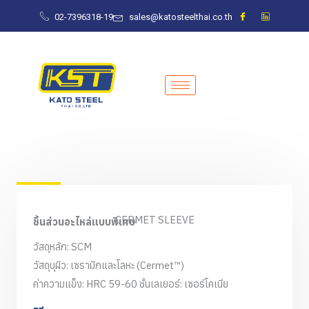
Skip
02-7396318-19
sales@katosteelthai.co.th
to
content
CERMET SLEEVE
ชิ้นส่วนอะไหล่แบบพิเศษ
วัสดุหลัก: SCM
วัสดุบุผิว: เซรามิกและโลหะ (Cermet™)
ค่าความแข็ง: HRC 59-60 ชั้นเลเยอร์: เซอร์โคเนีย