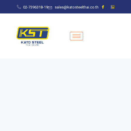
02-7396318-19
sales@katosteelthai.co.th